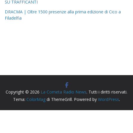
SU TRAFFICANTI
DRACMA | Oltre 1500 presenze alla prima edizione di Cico a
Filadelfia
Copyright © 2026
La Cometa Radio News
. Tutti i diritti riservati.
Tema:
ColorMag
di ThemeGrill. Powered by
WordPress
.
Radio Siderno La Cometa, testata giornalistica iscritta al
Tribunale di Locri registro stampa n. cronol. 163/2026.
Direttore Responsabile: Michele Macrì