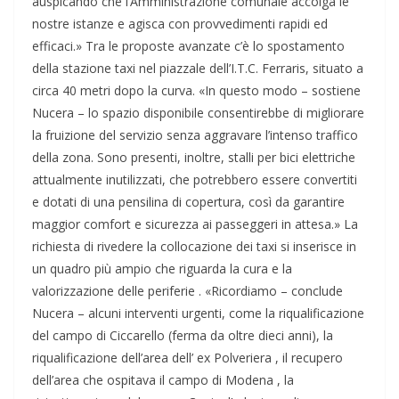
auspicando che l’Amministrazione comunale accolga le
nostre istanze e agisca con provvedimenti rapidi ed
efficaci.» Tra le proposte avanzate c’è lo spostamento
della stazione taxi nel piazzale dell’I.T.C. Ferraris, situato a
circa 40 metri dopo la curva. «In questo modo – sostiene
Nucera – lo spazio disponibile consentirebbe di migliorare
la fruizione del servizio senza aggravare l’intenso traffico
della zona. Sono presenti, inoltre, stalli per bici elettriche
attualmente inutilizzati, che potrebbero essere convertiti
e dotati di una pensilina di copertura, così da garantire
maggior comfort e sicurezza ai passeggeri in attesa.» La
richiesta di rivedere la collocazione dei taxi si inserisce in
un quadro più ampio che riguarda la cura e la
valorizzazione delle periferie . «Ricordiamo – conclude
Nucera – alcuni interventi urgenti, come la riqualificazione
del campo di Ciccarello (ferma da oltre dieci anni), la
riqualificazione dell’area dell’ ex Polveriera , il recupero
dell’area che ospitava il campo di Modena , la