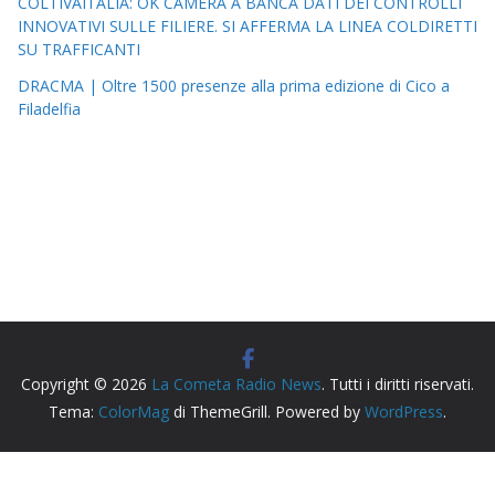
COLTIVAITALIA: OK CAMERA A BANCA DATI DEI CONTROLLI
INNOVATIVI SULLE FILIERE. SI AFFERMA LA LINEA COLDIRETTI
SU TRAFFICANTI
DRACMA | Oltre 1500 presenze alla prima edizione di Cico a
Filadelfia
Copyright © 2026
La Cometa Radio News
. Tutti i diritti riservati.
Tema:
ColorMag
di ThemeGrill. Powered by
WordPress
.
Radio Siderno La Cometa, testata giornalistica iscritta al