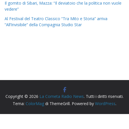
Il gomito di Sibari, Mazza: “Il deviatoio che la politica non vuole
vedere”
Al Festival del Teatro Classico “Tra Mito e Storia” arriva
“All’Invisibile” della Compagnia Studio Star
Copyright © 2026
La Cometa Radio News
. Tutti i diritti riservati.
Tema:
ColorMag
di ThemeGrill. Powered by
WordPress
.
Radio Siderno La Cometa, testata giornalistica iscritta al
Tribunale di Locri registro stampa n. cronol. 163/2026.