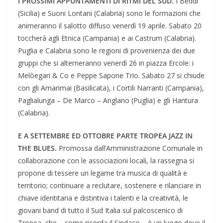
I PROSSIMI APPUNTAMENTI DI RITMI DEL SUD.
I Beddi
(Sicilia) e Suoni Lontani (Calabria) sono le formazioni che
animeranno il salotto diffuso venerdì 19 aprile. Sabato 20
toccherà agli Etnica (Campania) e ai Castrum (Calabria).
Puglia e Calabria sono le regioni di provenienza dei due
gruppi che si alterneranno venerdì 26 in piazza Ercole: i
Melòegari & Co e Peppe Sapone Trio. Sabato 27 si chiude
con gli Amarimai (Basilicata), i Cortili Narranti (Campania),
Paglialunga – De Marco – Anglano (Puglia) e gli Hantura
(Calabria).
E A SETTEMBRE ED OTTOBRE PARTE TROPEA JAZZ IN
THE BLUES.
Promossa dall’Amministrazione Comunale in
collaborazione con le associazioni locali, la rassegna si
propone di tessere un legame tra musica di qualità e
territorio; continuare a reclutare, sostenere e rilanciare in
chiave identitaria e distintiva i talenti e la creatività, le
giovani band di tutto il Sud Italia sul palcoscenico di
Tropea, che – come ricorda il Sindaco – è un luogo dove il