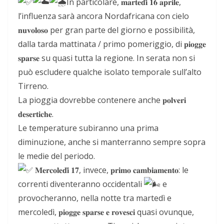
In particolare, 𝐦𝐚𝐫𝐭𝐞𝐝𝐢̀ 𝟏𝟔 𝐚𝐩𝐫𝐢𝐥𝐞,
l’influenza sarà ancora Nordafricana con cielo
𝐧𝐮𝐯𝐨𝐥𝐨𝐬𝐨 per gran parte del giorno e possibilità,
dalla tarda mattinata / primo pomeriggio, di 𝐩𝐢𝐨𝐠𝐠𝐞
𝐬𝐩𝐚𝐫𝐬𝐞 su quasi tutta la regione. In serata non si
può escludere qualche isolato temporale sull’alto
Tirreno.
La pioggia dovrebbe contenere anche 𝐩𝐨𝐥𝐯𝐞𝐫𝐢
𝐝𝐞𝐬𝐞𝐫𝐭𝐢𝐜𝐡𝐞.
Le temperature subiranno una prima
diminuzione, anche si manterranno sempre sopra
le medie del periodo.
𝐌𝐞𝐫𝐜𝐨𝐥𝐞𝐝𝐢̀ 𝟏𝟕, invece, 𝐩𝐫𝐢𝐦𝐨 𝐜𝐚𝐦𝐛𝐢𝐚𝐦𝐞𝐧𝐭𝐨: le
correnti diventeranno occidentali
e
provocheranno, nella notte tra martedì e
mercoledì, 𝐩𝐢𝐨𝐠𝐠𝐞 𝐬𝐩𝐚𝐫𝐬𝐞 𝐞 𝐫𝐨𝐯𝐞𝐬𝐜𝐢 quasi ovunque,