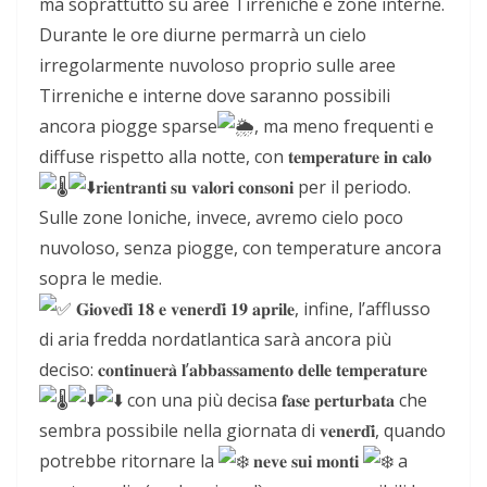
ma soprattutto su aree Tirreniche e zone interne.
Durante le ore diurne permarrà un cielo
irregolarmente nuvoloso proprio sulle aree
Tirreniche e interne dove saranno possibili
ancora piogge sparse
, ma meno frequenti e
diffuse rispetto alla notte, con 𝐭𝐞𝐦𝐩𝐞𝐫𝐚𝐭𝐮𝐫𝐞 𝐢𝐧 𝐜𝐚𝐥𝐨
𝐫𝐢𝐞𝐧𝐭𝐫𝐚𝐧𝐭𝐢 𝐬𝐮 𝐯𝐚𝐥𝐨𝐫𝐢 𝐜𝐨𝐧𝐬𝐨𝐧𝐢 per il periodo.
Sulle zone Ioniche, invece, avremo cielo poco
nuvoloso, senza piogge, con temperature ancora
sopra le medie.
𝐆𝐢𝐨𝐯𝐞𝐝𝐢̀ 𝟏𝟖 𝐞 𝐯𝐞𝐧𝐞𝐫𝐝𝐢̀ 𝟏𝟗 𝐚𝐩𝐫𝐢𝐥𝐞, infine, l’afflusso
di aria fredda nordatlantica sarà ancora più
deciso: 𝐜𝐨𝐧𝐭𝐢𝐧𝐮𝐞𝐫𝐚̀ 𝐥’𝐚𝐛𝐛𝐚𝐬𝐬𝐚𝐦𝐞𝐧𝐭𝐨 𝐝𝐞𝐥𝐥𝐞 𝐭𝐞𝐦𝐩𝐞𝐫𝐚𝐭𝐮𝐫𝐞
con una più decisa 𝐟𝐚𝐬𝐞 𝐩𝐞𝐫𝐭𝐮𝐫𝐛𝐚𝐭𝐚 che
sembra possibile nella giornata di 𝐯𝐞𝐧𝐞𝐫𝐝𝐢̀, quando
potrebbe ritornare la
𝐧𝐞𝐯𝐞 𝐬𝐮𝐢 𝐦𝐨𝐧𝐭𝐢
a