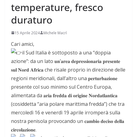
temperature, fresco
duraturo
15 Aprile 2024
Michele Macrì
Cari amici,
il Sud Italia è sottoposto a una “doppia
azione”: da un lato 𝐮𝐧’𝐚𝐫𝐞𝐚 𝐝𝐞𝐩𝐫𝐞𝐬𝐬𝐢𝐨𝐧𝐚𝐫𝐢𝐚 𝐩𝐫𝐞𝐬𝐞𝐧𝐭𝐞
𝐬𝐮𝐥 𝐍𝐨𝐫𝐝 𝐀𝐟𝐫𝐢𝐜𝐚 che risale proprio in direzione delle
regioni meridionali, dall’altro una 𝐩𝐞𝐫𝐭𝐮𝐫𝐛𝐚𝐳𝐢𝐨𝐧𝐞
presente col suo minimo sul Centro Europa,
alimentata da 𝐚𝐫𝐢𝐚 𝐟𝐫𝐞𝐝𝐝𝐚 𝐝𝐢 𝐨𝐫𝐢𝐠𝐢𝐧𝐞 𝐍𝐨𝐫𝐝𝐚𝐭𝐥𝐚𝐧𝐭𝐢𝐜𝐚
(cosiddetta “aria polare marittima fredda”) che tra
mercoledì 16 e venerdì 19 aprile irromperà sulla
nostra penisola provocando un 𝐜𝐚𝐦𝐛𝐢𝐨 𝐝𝐞𝐜𝐢𝐬𝐨 𝐝𝐞𝐥𝐥𝐚
𝐜𝐢𝐫𝐜𝐨𝐥𝐚𝐳𝐢𝐨𝐧𝐞.