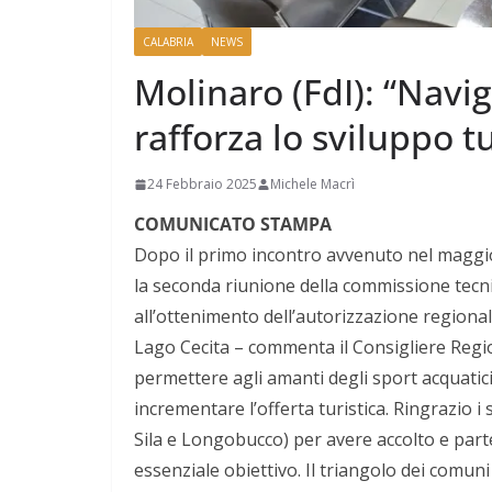
CALABRIA
NEWS
Molinaro (FdI): “Naviga
rafforza lo sviluppo tu
24 Febbraio 2025
Michele Macrì
COMUNICATO STAMPA
Dopo il primo incontro avvenuto nel maggio 
la seconda riunione della commissione tecnica
all’ottenimento dell’autorizzazione regionale
Lago Cecita – commenta il Consigliere Reg
permettere agli amanti degli sport acquatici 
incrementare l’offerta turistica. Ringrazio i
Sila e Longobucco) per avere accolto e part
essenziale obiettivo. Il triangolo dei comuni 