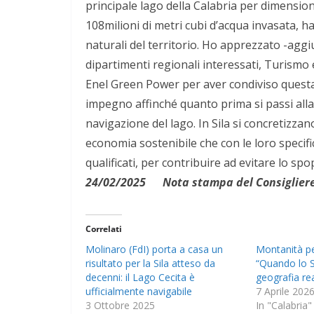
principale lago della Calabria per dimension
108milioni di metri cubi d’acqua invasata, h
naturali del territorio. Ho apprezzato -aggi
dipartimenti regionali interessati, Turismo e
Enel Green Power per aver condiviso questa 
impegno affinché quanto prima si passi alla
navigazione del lago. In Sila si concretizzan
economia sostenibile che con le loro specifi
qualificati, per contribuire ad evitare lo 
24/02/2025 Nota stampa del Consigliere 
Correlati
Molinaro (FdI) porta a casa un
Montanità pe
risultato per la Sila atteso da
“Quando lo S
decenni: il Lago Cecita è
geografia re
ufficialmente navigabile
7 Aprile 202
3 Ottobre 2025
In "Calabria"