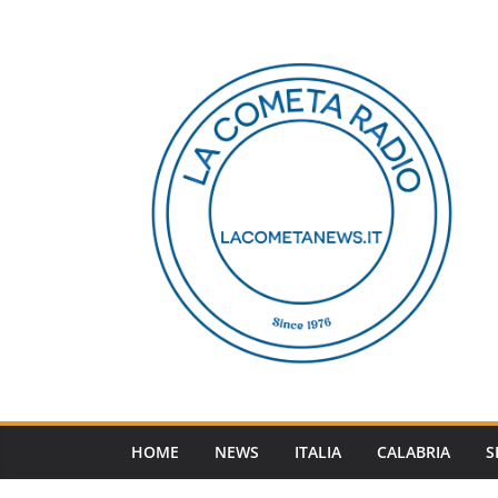
Salta
al
contenuto
HOME
NEWS
ITALIA
CALABRIA
S