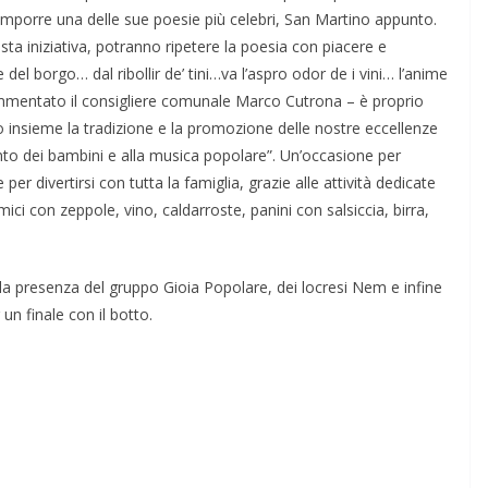
omporre una delle sue poesie più celebri, San Martino appunto.
esta iniziativa, potranno ripetere la poesia con piacere e
e del borgo… dal ribollir de’ tini…va l’aspro odor de i vini… l’anime
 commentato il consigliere comunale Marco Cutrona – è proprio
endo insieme la tradizione e la promozione delle nostre eccellenze
to dei bambini e alla musica popolare”. Un’occasione per
per divertirsi con tutta la famiglia, grazie alle attività dedicate
ici con zeppole, vino, caldarroste, panini con salsiccia, birra,
la presenza del gruppo Gioia Popolare, dei locresi Nem e infine
n finale con il botto.