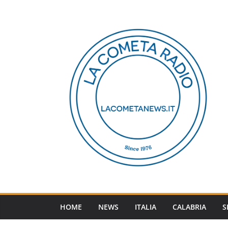
Salta
al
contenuto
HOME
NEWS
ITALIA
CALABRIA
S