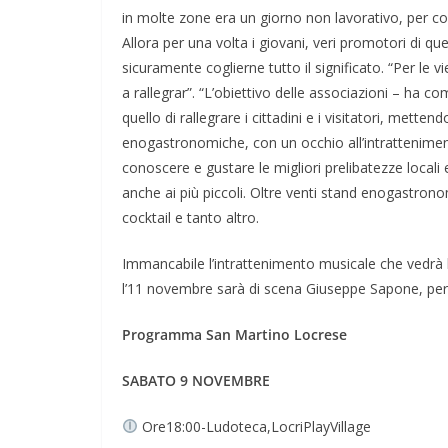
in molte zone era un giorno non lavorativo, per c
Allora per una volta i giovani, veri promotori di qu
sicuramente coglierne tutto il significato. “Per le vi
a rallegrar”. “L’obiettivo delle associazioni – ha
quello di rallegrare i cittadini e i visitatori, mett
enogastronomiche, con un occhio all’intrattenimen
conoscere e gustare le migliori prelibatezze locali e 
anche ai più piccoli. Oltre venti stand enogastronom
cocktail e tanto altro.
Immancabile l’intrattenimento musicale che vedrà 
l’11 novembre sarà di scena Giuseppe Sapone, per u
Programma San Martino Locrese
SABATO 9 NOVEMBRE
Ore18:00-Ludoteca,LocriPlayVillage