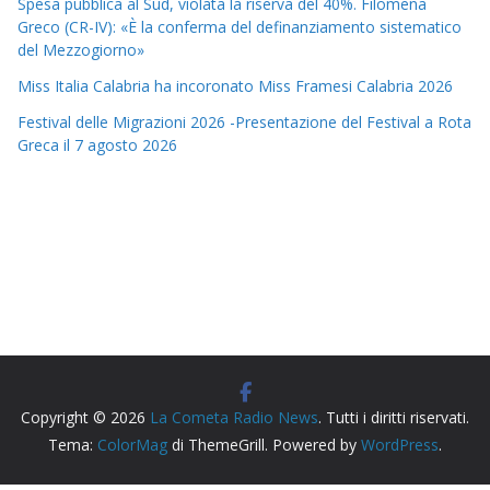
Spesa pubblica al Sud, violata la riserva del 40%. Filomena
Greco (CR-IV): «È la conferma del definanziamento sistematico
del Mezzogiorno»
Miss Italia Calabria ha incoronato Miss Framesi Calabria 2026
Festival delle Migrazioni 2026 -Presentazione del Festival a Rota
Greca il 7 agosto 2026
Copyright © 2026
La Cometa Radio News
. Tutti i diritti riservati.
Tema:
ColorMag
di ThemeGrill. Powered by
WordPress
.