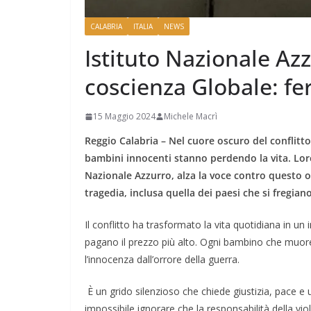
CALABRIA
ITALIA
NEWS
Istituto Nazionale Az
coscienza Globale: fe
15 Maggio 2024
Michele Macrì
Reggio Calabria – Nel cuore oscuro del conflitto
bambini innocenti stanno perdendo la vita. Lore
Nazionale Azzurro, alza la voce contro questo or
tragedia, inclusa quella dei paesi che si fregian
Il conflitto ha trasformato la vita quotidiana in un 
pagano il prezzo più alto. Ogni bambino che muore 
l’innocenza dall’orrore della guerra.
È un grido silenzioso che chiede giustizia, pace e 
impossibile ignorare che la responsabilità della vio