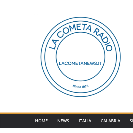
Salta
al
contenuto
HOME
NEWS
ITALIA
CALABRIA
S