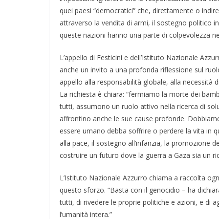
quei paesi “democratici” che, direttamente o indire
attraverso la vendita di armi, il sostegno politico
queste nazioni hanno una parte di colpevolezza n
L’appello di Festicini e dell’Istituto Nazionale Azz
anche un invito a una profonda riflessione sul ruo
appello alla responsabilità globale, alla necessità 
La richiesta è chiara: “fermiamo la morte dei bamb
tutti, assumono un ruolo attivo nella ricerca di so
affrontino anche le sue cause profonde. Dobbiamo
essere umano debba soffrire o perdere la vita in q
alla pace, il sostegno all’infanzia, la promozione de
costruire un futuro dove la guerra a Gaza sia un ri
L’Istituto Nazionale Azzurro chiama a raccolta ogn
questo sforzo. “Basta con il genocidio – ha dichiar
tutti, di rivedere le proprie politiche e azioni, e d
l’umanità intera.”