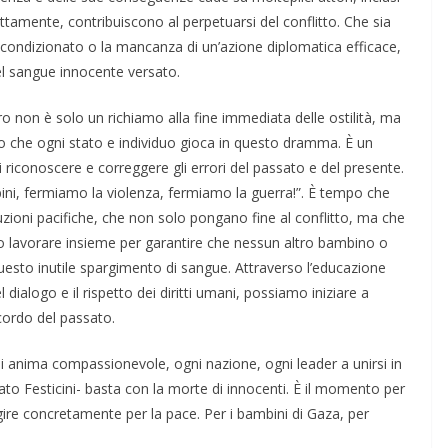
ttamente, contribuiscono al perpetuarsi del conflitto. Che sia
 incondizionato o la mancanza di un’azione diplomatica efficace,
el sangue innocente versato.
urro non è solo un richiamo alla fine immediata delle ostilità, ma
lo che ogni stato e individuo gioca in questo dramma. È un
di riconoscere e correggere gli errori del passato e del presente.
ini, fermiamo la violenza, fermiamo la guerra!”. È tempo che
luzioni pacifiche, che non solo pongano fine al conflitto, ma che
 lavorare insieme per garantire che nessun altro bambino o
uesto inutile spargimento di sangue. Attraverso l’educazione
l dialogo e il rispetto dei diritti umani, possiamo iniziare a
cordo del passato.
i anima compassionevole, ogni nazione, ogni leader a unirsi in
ato Festicini- basta con la morte di innocenti. È il momento per
i agire concretamente per la pace. Per i bambini di Gaza, per