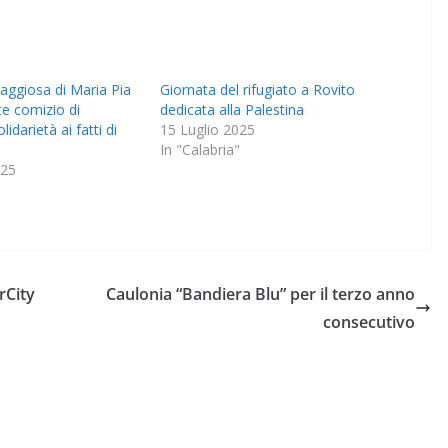
raggiosa di Maria Pia
Giornata del rifugiato a Rovito
te comizio di
dedicata alla Palestina
lidarietà ai fatti di
15 Luglio 2025
In "Calabria"
025
rCity
Caulonia “Bandiera Blu” per il terzo anno
consecutivo