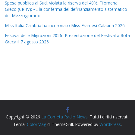
Spesa pubblica al Sud, violata la riserva del 40%. Filomena
Greco (CR-IV): «È la conferma del definanziamento sistematico
del Mezzogiorno»
Miss Italia Calabria ha incoronato Miss Framesi Calabria 2026
Festival delle Migrazioni 2026 -Presentazione del Festival a Rota
Greca il 7 agosto 2026
Copyright © 2026
La Cometa Radio News
. Tutti i diritti riservati.
Tema:
ColorMag
di ThemeGrill. Powered by
WordPress
.