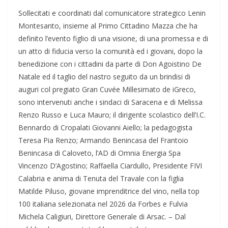
Sollecitati e coordinati dal comunicatore strategico Lenin
Montesanto, insieme al Primo Cittadino Mazza che ha
definito l’evento figlio di una visione, di una promessa e di
un atto di fiducia verso la comunità ed i giovani, dopo la
benedizione con i cittadini da parte di Don Agoistino De
Natale ed il taglio del nastro seguito da un brindisi di
auguri col pregiato Gran Cuvée Millesimato de iGreco,
sono intervenuti anche i sindaci di Saracena e di Melissa
Renzo Russo e Luca Mauro; il dirigente scolastico dell’I.C.
Bennardo di Cropalati Giovanni Aiello; la pedagogista
Teresa Pia Renzo; Armando Benincasa del Frantoio
Benincasa di Caloveto, l’AD di Omnia Energia Spa
Vincenzo D’Agostino; Raffaella Ciardullo, Presidente FIVI
Calabria e anima di Tenuta del Travale con la figlia
Matilde Piluso, giovane imprenditrice del vino, nella top
100 italiana selezionata nel 2026 da Forbes e Fulvia
Michela Caligiuri, Direttore Generale di Arsac. – Dal