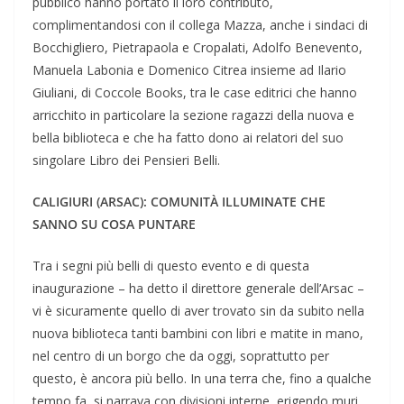
pubblico hanno portato il loro contributo,
complimentandosi con il collega Mazza, anche i sindaci di
Bocchigliero, Pietrapaola e Cropalati, Adolfo Benevento,
Manuela Labonia e Domenico Citrea insieme ad Ilario
Giuliani, di Coccole Books, tra le case editrici che hanno
arricchito in particolare la sezione ragazzi della nuova e
bella biblioteca e che ha fatto dono ai relatori del suo
singolare Libro dei Pensieri Belli.
CALIGIURI (ARSAC): COMUNITÀ ILLUMINATE CHE
SANNO SU COSA PUNTARE
Tra i segni più belli di questo evento e di questa
inaugurazione – ha detto il direttore generale dell’Arsac –
vi è sicuramente quello di aver trovato sin da subito nella
nuova biblioteca tanti bambini con libri e matite in mano,
nel centro di un borgo che da oggi, soprattutto per
questo, è ancora più bello. In una terra che, fino a qualche
tempo fa, si narrava con divisioni interne, erigendo muri