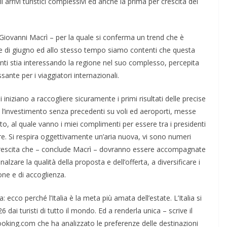
 arrivi turistici complessivi ed anche la prima per crescita dei
 Giovanni Macrì – per la quale si conferma un trend che è
ese di giugno ed allo stesso tempo siamo contenti che questa
ti stia interessando la regione nel suo complesso, percepita
ante per i viaggiatori internazionali.
 iniziano a raccogliere sicuramente i primi risultati delle precise
e l’investimento senza precedenti su voli ed aeroporti, messe
, al quale vanno i miei complimenti per essere tra i presidenti
 Ore. Si respira oggettivamente un’aria nuova, vi sono numeri
i crescita che – conclude Macrì – dovranno essere accompagnate
 innalzare la qualità della proposta e dell’offerta, a diversificare i
one e di accoglienza.
ecco perché l’Italia è la meta più amata dell’estate. L’Italia si
dai turisti di tutto il mondo. Ed a renderla unica – scrive il
oking.com che ha analizzato le preferenze delle destinazioni