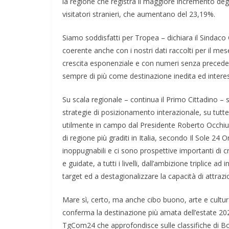
la regione che registra il maggiore incremento degli
visitatori stranieri, che aumentano del 23,19%.
Siamo soddisfatti per Tropea – dichiara il Sindaco
coerente anche con i nostri dati raccolti per il m
crescita esponenziale e con numeri senza preceden
sempre di più come destinazione inedita ed interess
Su scala regionale – continua il Primo Cittadino – si
strategie di posizionamento interazionale, su tutt
utilmente in campo dal Presidente Roberto Occhiuto
di regione più graditi in Italia, secondo Il Sole 24
inoppugnabili e ci sono prospettive importanti d
e guidate, a tutti i livelli, dall’ambizione triplice ad
target ed a destagionalizzare la capacità di attrazi
Mare sì, certo, ma anche cibo buono, arte e cultura: 
conferma la destinazione più amata dell’estate 2026 
TgCom24 che approfondisce sulle classifiche di Bo