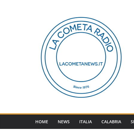
Salta
al
contenuto
HOME
NEWS
ITALIA
CALABRIA
S