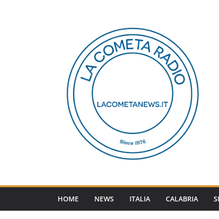
Salta
al
contenuto
HOME
NEWS
ITALIA
CALABRIA
S