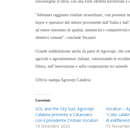
extravergine d’oliva, con una forte identità territoriale e
“
Abbiamo raggiunto risultati straordinari, con presenze im
buyer e operatori del settore provenienti dall’Italia e da
ad essere sinonimo di qualità, autenticità e competitivit
obiettivi comuni”, conclude Vocaturi.
Grande soddisfazione anche da parte di Agrocepi, che cont
agricole e agroalimentari italiane, valorizzando le eccell
filiera, sull’innovazione e sulla cooperazione tra aziende.
Ufficio stampa Agrocepi Calabria
Correlati
​SOL and the City Sud, Agrocepi
Vocaturi – A
Calabria presente a Catanzaro
“L’olio cala
con il presidente Cristian Vocaturi
di indifferen
19 Dicembre 2025
15 Novembr