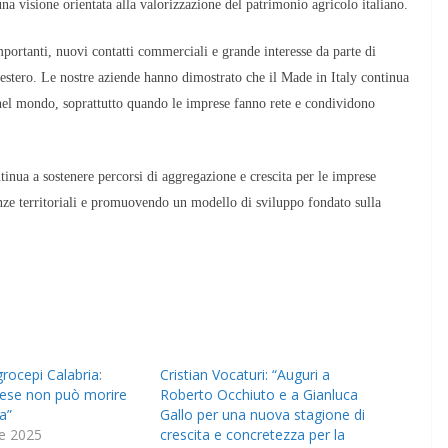
 una visione orientata alla valorizzazione del patrimonio agricolo italiano.
portanti, nuovi contatti commerciali e grande interesse da parte di
ll’estero. Le nostre aziende hanno dimostrato che il Made in Italy continua
à nel mondo, soprattutto quando le imprese fanno rete e condividono
inua a sostenere percorsi di aggregazione e crescita per le imprese
enze territoriali e promuovendo un modello di sviluppo fondato sulla
grocepi Calabria:
Cristian Vocaturi: “Auguri a
brese non può morire
Roberto Occhiuto e a Gianluca
za”
Gallo per una nuova stagione di
e 2025
crescita e concretezza per la