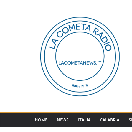
Salta
al
contenuto
HOME
NEWS
ITALIA
CALABRIA
S