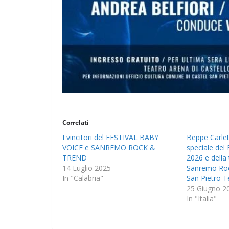
Correlati
I vincitori del FESTIVAL BABY
Beppe Carlet
VOICE e SANREMO ROCK &
speciale del
TREND
2026 e della
14 Luglio 2025
Sanremo Roc
In "Calabria"
San Pietro 
25 Giugno 2
In "Italia"