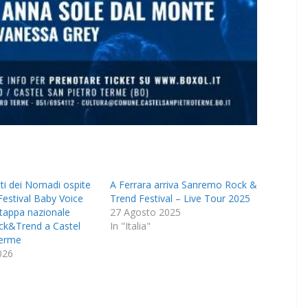
ti dei Nomadi ospite
A Ferrara arriva Sanremo Rock &
 Festival Baby Voice
Trend Festival – Live Tour 2025
 tappa nazionale
27 Agosto 2025
k&Trend a Castel
In "Italia"
Terme
026