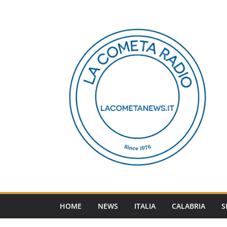
Salta
al
contenuto
HOME
NEWS
ITALIA
CALABRIA
S