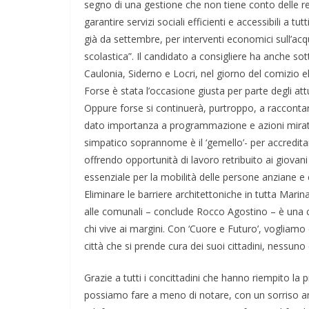
segno di una gestione che non tiene conto delle rea
garantire servizi sociali efficienti e accessibili a tu
già da settembre, per interventi economici sull’acqui
scolastica”. Il candidato a consigliere ha anche s
Caulonia, Siderno e Locri, nel giorno del comizio el
Forse è stata l’occasione giusta per parte degli attu
Oppure forse si continuerà, purtroppo, a raccontare
dato importanza a programmazione e azioni mirate 
simpatico soprannome è il ‘gemello’- per accreditare
offrendo opportunità di lavoro retribuito ai giovani d
essenziale per la mobilità delle persone anziane e 
Eliminare le barriere architettoniche in tutta Marina
alle comunali – conclude Rocco Agostino – è una co
chi vive ai margini. Con ‘Cuore e Futuro’, vogliamo
città che si prende cura dei suoi cittadini, nessuno
Grazie a tutti i concittadini che hanno riempito la
possiamo fare a meno di notare, con un sorriso am