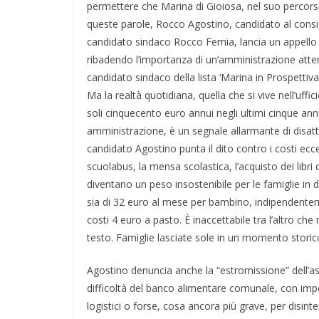
permettere che Marina di Gioiosa, nel suo percorso di
queste parole, Rocco Agostino, candidato al consi
candidato sindaco Rocco Femia, lancia un appello chi
ribadendo l’importanza di un’amministrazione attent
candidato sindaco della lista ‘Marina in Prospettiva’
Ma la realtà quotidiana, quella che si vive nell’uffic
soli cinquecento euro annui negli ultimi cinque ann
amministrazione, è un segnale allarmante di disatt
candidato Agostino punta il dito contro i costi ecces
scuolabus, la mensa scolastica, l’acquisto dei libri 
diventano un peso insostenibile per le famiglie in 
sia di 32 euro al mese per bambino, indipendenteme
costi 4 euro a pasto. È inaccettabile tra l’altro che 
testo. Famiglie lasciate sole in un momento storic
Agostino denuncia anche la “estromissione” dell’ass
difficoltà del banco alimentare comunale, con impor
logistici o forse, cosa ancora più grave, per disin