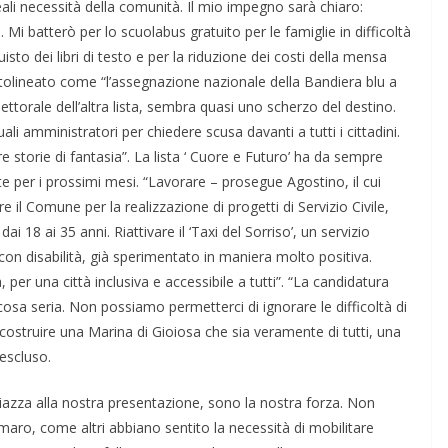
li​ necessità della comunità. Il mio impegno sarà chiaro:
tti. Mi batterò per lo scuolabus gratuito per le famiglie in difficoltà
sto dei libri di testo e per la riduzione dei costi della mensa
ottolineato come “l’assegnazione nazionale della Bandiera blu a
ettorale dell’altra lista, sembra quasi uno scherzo del destino.
ali amministratori per chiedere scusa davanti a tutti i cittadini.
 storie di fantasia”. La lista ‘ Cuore e Futuro’ ha da sempre
per i prossimi mesi. “Lavorare – prosegue Agostino, il cui
 il Comune per la realizzazione di progetti di Servizio Civile,
ai 18 ai 35 anni. Riattivare il ‘Taxi del Sorriso’, un servizio
con disabilità, già sperimentato in maniera molto positiva.
, per una città inclusiva e accessibile a tutti”. “La candidatura
sa seria. Non possiamo permetterci di ignorare le difficoltà di
 costruire una Marina di Gioiosa che sia veramente di tutti, una
 escluso.
 piazza alla nostra presentazione, sono la nostra forza. Non
aro, come altri abbiano sentito la necessità di mobilitare