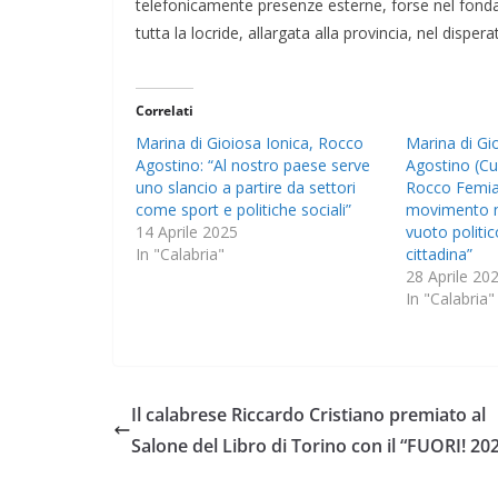
telefonicamente presenze esterne, forse nel fonda
tutta la locride, allargata alla provincia, nel disp
Correlati
Marina di Gioiosa Ionica, Rocco
Marina di Gi
Agostino: “Al nostro paese serve
Agostino (Cu
uno slancio a partire da settori
Rocco Femia 
come sport e politiche sociali”
movimento n
14 Aprile 2025
vuoto politic
In "Calabria"
cittadina”
28 Aprile 20
In "Calabria"
Il calabrese Riccardo Cristiano premiato al
Salone del Libro di Torino con il “FUORI! 20