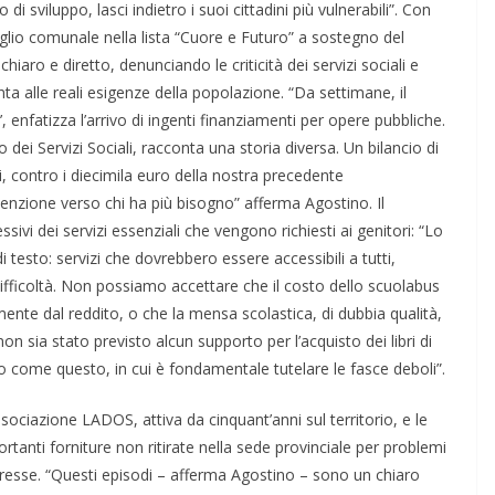
 sviluppo, lasci indietro i suoi cittadini più vulnerabili”. Con
glio comunale nella lista “Cuore e Futuro” a sostegno del
aro e diretto, denunciando le criticità dei servizi sociali e
a alle reali esigenze della popolazione. “Da settimane, il
, enfatizza l’arrivo di ingenti finanziamenti per opere pubbliche.
io dei Servizi Sociali, racconta una storia diversa. Un bilancio di
i, contro i diecimila euro della nostra precedente
enzione verso chi ha più bisogno” afferma Agostino. Il
sivi dei servizi essenziali che vengono richiesti ai genitori: “Lo
di testo: servizi che dovrebbero essere accessibili a tutti,
difficoltà. Non possiamo accettare che il costo dello scuolabus
nte dal reddito, o che la mensa scolastica, di dubbia qualità,
non sia stato previsto alcun supporto per l’acquisto dei libri di
o come questo, in cui è fondamentale tutelare le fasce deboli”.
ociazione LADOS, attiva da cinquant’anni sul territorio, e le
tanti forniture non ritirate nella sede provinciale per problemi
teresse. “Questi episodi – afferma Agostino – sono un chiaro