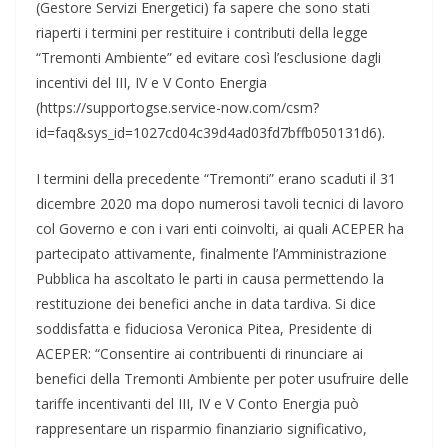
(Gestore Servizi Energetici) fa sapere che sono stati
riaperti i termini per restituire i contributi della legge
“Tremonti Ambiente” ed evitare così l’esclusione dagli
incentivi del III, IV e V Conto Energia
(https://supportogse.service-now.com/csm?
id=faq&sys_id=1027cd04c39d4ad03fd7bffb050131d6).
I termini della precedente “Tremonti” erano scaduti il 31
dicembre 2020 ma dopo numerosi tavoli tecnici di lavoro
col Governo e con i vari enti coinvolti, ai quali ACEPER ha
partecipato attivamente, finalmente l’Amministrazione
Pubblica ha ascoltato le parti in causa permettendo la
restituzione dei benefici anche in data tardiva. Si dice
soddisfatta e fiduciosa Veronica Pitea, Presidente di
ACEPER: “Consentire ai contribuenti di rinunciare ai
benefici della Tremonti Ambiente per poter usufruire delle
tariffe incentivanti del III, IV e V Conto Energia può
rappresentare un risparmio finanziario significativo,