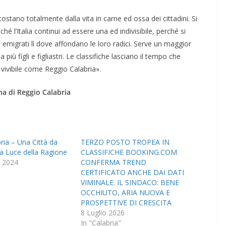
costano totalmente dalla vita in carne ed ossa dei cittadini. Si
hé l’Italia continui ad essere una ed indivisibile, perché si
i emigrati lì dove affondano le loro radici. Serve un maggior
iù figli e figliastri. Le classifiche lasciano il tempo che
vivibile come Reggio Calabria».
na di Reggio Calabria
ria – Una Città da
TERZO POSTO TROPEA IN
la Luce della Ragione
CLASSIFICHE BOOKING.COM
 2024
CONFERMA TREND
CERTIFICATO ANCHE DAI DATI
VIMINALE. IL SINDACO: BENE
OCCHIUTO, ARIA NUOVA E
PROSPETTIVE DI CRESCITA
8 Luglio 2026
In "Calabria"