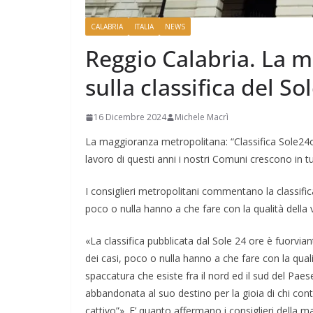
CALABRIA
ITALIA
NEWS
Reggio Calabria. La 
sulla classifica del So
16 Dicembre 2024
Michele Macrì
La maggioranza metropolitana: “Classifica Sole24ore
lavoro di questi anni i nostri Comuni crescono in tut
I consiglieri metropolitani commentano la classific
poco o nulla hanno a che fare con la qualità della 
«La classifica pubblicata dal Sole 24 ore è fuorvian
dei casi, poco o nulla hanno a che fare con la qual
spaccatura che esiste fra il nord ed il sud del Paes
abbandonata al suo destino per la gioia di chi con
cattivo”». E’ quanto affermano i consiglieri della 