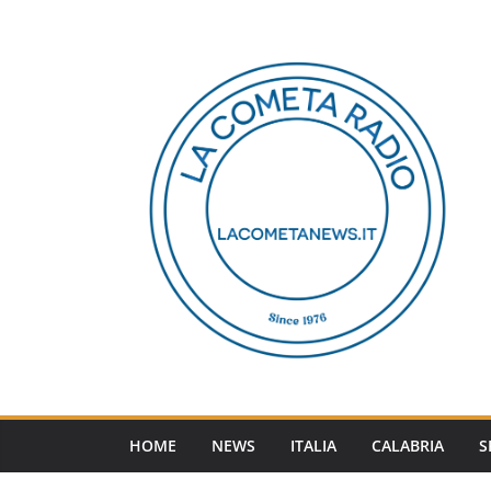
Salta
al
contenuto
HOME
NEWS
ITALIA
CALABRIA
S