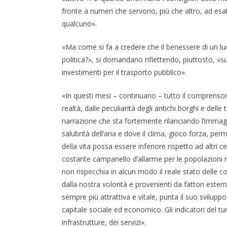
fronte a numeri che servono, più che altro, ad esal
qualcuno».
«Ma come si fa a credere che il benessere di un lu
politica?», si domandano riflettendo, piuttosto, «su
investimenti per il trasporto pubblico».
«In questi mesi – continuano – tutto il comprensorio
realtà, dalle peculiarità degli antichi borghi e de
narrazione che sta fortemente rilanciando l’immagine 
salubrità dell’aria e dove il clima, gioco forza, perm
della vita possa essere inferiore rispetto ad altri 
costante campanello d’allarme per le popolazioni re
non rispecchia in alcun modo il reale stato delle cos
dalla nostra volontà e provenienti da fattori esterni
sempre più attrattiva e vitale, punta il suo sviluppo
capitale sociale ed economico. Gli indicatori del tur
infrastrutture, dei servizi».