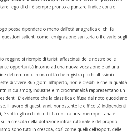
tare l’ego di chi è sempre pronto a puntare l’indice contro
ogo possa dipendere o meno dall’età anagrafica di chi fa
 questioni salienti come l’emigrazione sanitaria o il divario sugli
 reggino si riempie di turisti affascinati delle nostre belle
lle tante opportunità intorno ad una nuova vocazione e ad una
del territorio. In una città che registra picchi altissimi di
ette di vivere 365 giorni all’aperto, non è credibile che la qualità
centri in cui smog, industrie e microcriminalità rappresentano un
sidenti. E’ evidente che la classifica diffusa dal noto quotidiano
e. Il lavoro di questi anni, nonostante le difficoltà indipendenti
, è sotto gli occhi di tutti. La nostra area metropolitana è
 sulla crescita della dotazione infrastrutturale e del proprio
ismo sono tutti in crescita, così come quelli dell’export, delle