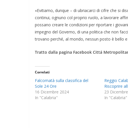
«Evitiamo, dunque – di ubriacarci di cifre che si dis
continui, ognuno col proprio ruolo, a lavorare affinc
possano creare le condizioni per riportare i giovan
impegno del Governo, di una politica che non faccia p
trovano perché, al mondo, nessun posto è bello e 
Tratto dalla pagina Facebook Cittá Metropolita
Correlati
Falcomatà sulla classifica del
Reggio Calab
Sole 24 Ore
Riscoprire al
16 Dicembre 2024
23 Dicembre
In "Calabria"
In "Calabria"