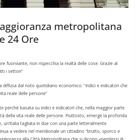
maggioranza metropolitana
le 24 Ore
 fuorviante, non rispecchia la realtà delle cose. Grazie al
ti i settori”
a diffusa dal noto quotidiano economico: “Indici e indicatori che
vita reale delle persone”
te perché basata su indici e indicatori che, nella maggior parte
ità della vita reale delle persone. Piuttosto, emerge la profonda
e, un’Italia tagliata in due con una parte letteralmente
tinua a vedere nel meridionale un cittadino “brutto, sporco e
maggioranza alla Città Metropolitana che si dicono «perplessi di