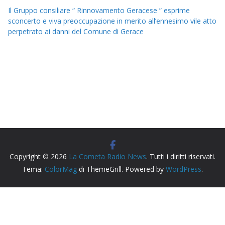
Il Gruppo consiliare “ Rinnovamento Geracese ” esprime
sconcerto e viva preoccupazione in merito all’ennesimo vile atto
perpetrato ai danni del Comune di Gerace
Copyright © 2026
La Cometa Radio News
. Tutti i diritti riservati.
Tema:
ColorMag
di ThemeGrill. Powered by
WordPress
.
Radio Siderno La Cometa, testata giornalistica iscritta al
Tribunale di Locri registro stampa n. cronol. 163/2026.
Direttore Responsabile: Michele Macrì