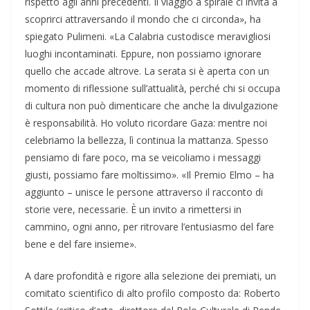
rispetto agli anni precedenti. Il viaggio a spirale ci invita a
scoprirci attraversando il mondo che ci circonda», ha
spiegato Pulimeni. «La Calabria custodisce meravigliosi
luoghi incontaminati. Eppure, non possiamo ignorare
quello che accade altrove. La serata si è aperta con un
momento di riflessione sull’attualità, perché chi si occupa
di cultura non può dimenticare che anche la divulgazione
è responsabilità. Ho voluto ricordare Gaza: mentre noi
celebriamo la bellezza, lì continua la mattanza. Spesso
pensiamo di fare poco, ma se veicoliamo i messaggi
giusti, possiamo fare moltissimo». «Il Premio Elmo – ha
aggiunto – unisce le persone attraverso il racconto di
storie vere, necessarie. È un invito a rimettersi in
cammino, ogni anno, per ritrovare l’entusiasmo del fare
bene e del fare insieme».
A dare profondità e rigore alla selezione dei premiati, un
comitato scientifico di alto profilo composto da: Roberto