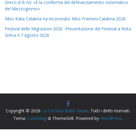
Greco (CR-IV): «È la conferma del definanziamento sistematico
del Mezzogiorno»
Miss Italia Calabria ha incoronato Miss Framesi Calabria 2026
Festival delle Migrazioni 2026 -Presentazione del Festival a Rota
Greca il 7 agosto 2026
Copyright © 2026
La Cometa Radio News
. Tutti i diritti riservati.
Tema:
ColorMag
di ThemeGrill. Powered by
WordPress
.
Radio Siderno La Cometa, testata giornalistica iscritta al