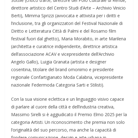
Sottile (critico d’arte, direttore del Polo Culturale di Rende,
direttore artistico del Centro Studi d’Arte – Archivio Vinicio
Berti), Mimma Sprizzi (avvocata e attivista per i diritti e
l’inclusione, tra gli organizzatori del Festival Nazionale di
Diritto e Letteratura Città di Palmi e del Rosarno film
festival fuori dal ghetto), Maria Morabito, in arte Marilena
(architetta e curatrice indipendente, direttrice artistica
dell’associazione ACAV e vicepresidente dell’Archivio
Angelo Gallo), Luigia Granata (artista e designer
cosentina, titolare del brand omonimo e presidente
regionale Confartigianato Moda Calabria, vicepresidente
nazionale Federmoda Categoria Sarti e Stilisti).
Con la sua visione eclettica e un linguaggio visivo capace
di parlare al cuore della città e dell’industria creativa,
Massimo Sirelli si è aggiudicato il Premio Elmo 2025 per la
categoria Artisti. Un riconoscimento che premia non solo
l’originalità del suo percorso, ma anche la capacità di
fondere comunicazione, design e arte urbana in