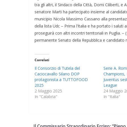
tra gli altri, il Sindaco della Città, Domi Ciliberti, 
senatore Marti ha partecipato insieme al candidat
municipio Nicola Massimo Cassano alla presentazio
della lista Udc – Prima l’Italia e ha portato i salut
proseguirà con altri incontri territoriali in Puglia
permanente Senato della Repubblica e candidato ne
Correlati
Il Consorzio di Tutela del
Serie A. Ro
Caciocavallo Silano DOP
Champions, 
protagonista a TUTTOFOOD
Juventus ses
2025
League
2 Maggio 2025
24 Maggio 2
In "Calabria"
In "Italia"
Il Commissario Straordinario Errigo: “Pieno