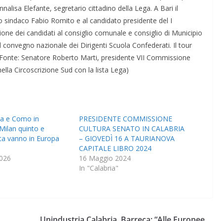
e Annalisa Elefante, segretario cittadino della Lega. A Bari il
o sindaco Fabio Romito e al candidato presidente del I
ne dei candidati al consiglio comunale e consiglio di Municipio
i al convegno nazionale dei Dirigenti Scuola Confederati. Il tour
. – (Fonte: Senatore Roberto Marti, presidente VII Commissione
lla Circoscrizione Sud con la lista Lega)
ma e Como in
PRESIDENTE COMMISSIONE
Milan quinto e
CULTURA SENATO IN CALABRIA
ta vanno in Europa
– GIOVEDÌ 16 A TAURIANOVA
CAPITALE LIBRO 2024
026
16 Maggio 2024
In "Calabria"
Unindustria Calabria, Barreca: “Alle Europee