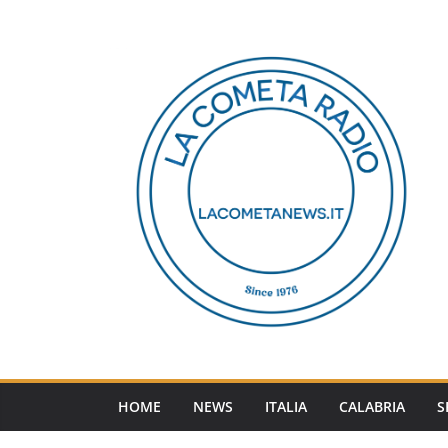
Salta
al
contenuto
HOME
NEWS
ITALIA
CALABRIA
S