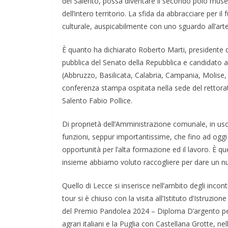
del Salento, possa diventare il secondo polo museal
dell’intero territorio. La sfida da abbracciare per i
culturale, auspicabilmente con uno sguardo all’ar
È quanto ha dichiarato Roberto Marti, presidente d
pubblica del Senato della Repubblica e candidato a
(Abbruzzo, Basilicata, Calabria, Campania, Molise,
conferenza stampa ospitata nella sede del rettorato, 
Salento Fabio Pollice.
Di proprietà dell’Amministrazione comunale, in uso
funzioni, seppur importantissime, che fino ad oggi
opportunità per l’alta formazione ed il lavoro. È qu
insieme abbiamo voluto raccogliere per dare un nu
Quello di Lecce si inserisce nell’ambito degli incon
tour si è chiuso con la visita all’Istituto d’Istruz
del Premio Pandolea 2024 – Diploma D’argento per il
agrari italiani e la Puglia con Castellana Grotte, 