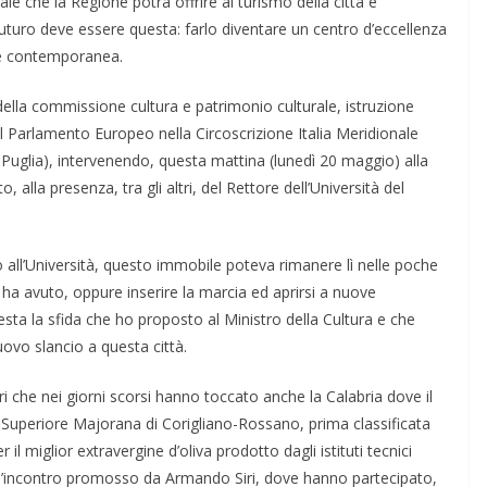
e che la Regione potrà offrire al turismo della città e
l futuro deve essere questa: farlo diventare un centro d’eccellenza
te contemporanea.
ella commissione cultura e patrimonio culturale, istruzione
l Parlamento Europeo nella Circoscrizione Italia Meridionale
 Puglia), intervenendo, questa mattina (lunedì 20 maggio) alla
alla presenza, tra gli altri, del Rettore dell’Università del
 all’Università, questo immobile poteva rimanere lì nelle poche
 ha avuto, oppure inserire la marcia ed aprirsi a nuove
esta la sfida che ho proposto al Ministro della Cultura e che
ovo slancio a questa città.
tri che nei giorni scorsi hanno toccato anche la Calabria dove il
ione Superiore Majorana di Corigliano-Rossano, prima classificata
 miglior extravergine d’oliva prodotto dagli istituti tecnici
nell’incontro promosso da Armando Siri, dove hanno partecipato,