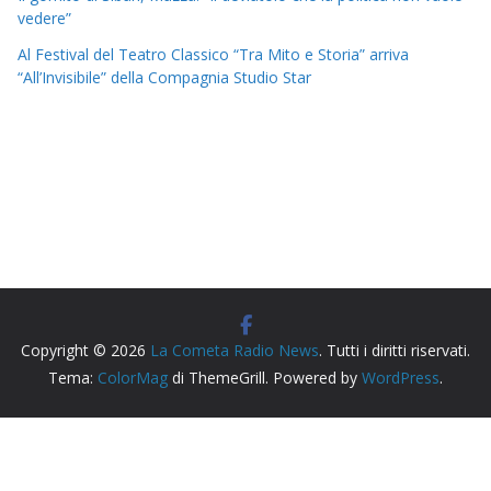
vedere”
Al Festival del Teatro Classico “Tra Mito e Storia” arriva
“All’Invisibile” della Compagnia Studio Star
Copyright © 2026
La Cometa Radio News
. Tutti i diritti riservati.
Tema:
ColorMag
di ThemeGrill. Powered by
WordPress
.
Radio Siderno La Cometa, testata giornalistica iscritta al
Tribunale di Locri registro stampa n. cronol. 163/2026.