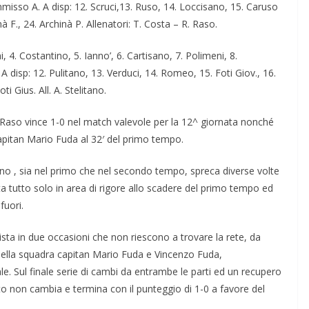
mmisso A. A disp: 12. Scruci,13. Ruso, 14. Loccisano, 15. Caruso
nà F., 24. Archinà P. Allenatori: T. Costa – R. Raso.
, 4. Costantino, 5. Ianno’, 6. Cartisano, 7. Polimeni, 8.
 A disp: 12. Pulitano, 13. Verduci, 14. Romeo, 15. Foti Giov., 16.
ti Gius. All. A. Stelitano.
aso vince 1-0 nel match valevole per la 12^ giornata nonché
i capitan Mario Fuda al 32′ del primo tempo.
erno , sia nel primo che nel secondo tempo, spreca diverse volte
a tutto solo in area di rigore allo scadere del primo tempo ed
fuori.
sta in due occasioni che non riescono a trovare la rete, da
 della squadra capitan Mario Fuda e Vincenzo Fuda,
e. Sul finale serie di cambi da entrambe le parti ed un recupero
tato non cambia e termina con il punteggio di 1-0 a favore del