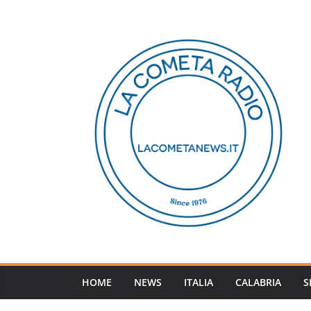
Salta
al
contenuto
HOME
NEWS
ITALIA
CALABRIA
S