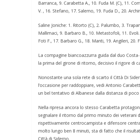
Barranca, 9. Carabetta A., 10. Fuda M. (C), 11. Co
V. , 16. Stefano, 17. Salerno, 19. Fuda D., 20. Archi
Saline Joniche: 1. Ritorto (C), 2. Palumbo, 3. Trapani
Mallimaci, 9. Barbaro B., 10. Metastofoli, 11. Evoli.
Foti F., 17. Barbaro G., 18. Manti, 19. Angileri, 20. Fo
La compagine biancoazzurra guida dal duo Costa-R
la prima del girone di ritorno, decisivo il rigore d
Nonostante una sola rete di scarto il Città Di Sid
l’occasione per raddoppiare, vedi Antonio Carabett
un bel tentativo di Albanese dalla distanza di poco 
Nella ripresa ancora lo stesso Carabetta protagoni
segnalare il ritorno dal primo minuto dei veterani
rispettivamente centrocampista e difensore central
molto lungo ben 8 minuti, sta di fatto che il risul
Città di Siderno.