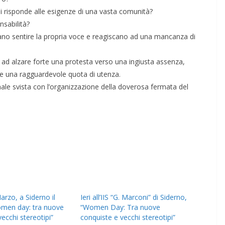
si risponde alle esigenze di una vasta comunità?
nsabilità?
ciano sentire la propria voce e reagiscano ad una mancanza di
ad alzare forte una protesta verso una ingiusta assenza,
de una ragguardevole quota di utenza.
ale svista con l’organizzazione della doverosa fermata del
rzo, a Siderno il
Ieri all’IIS “G. Marconi” di Siderno,
omen day: tra nuove
“Women Day: Tra nuove
ecchi stereotipi”
conquiste e vecchi stereotipi”