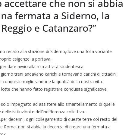
 accettare che non si abbia
una fermata a Siderno, la
a Reggio e Catanzaro?”
o recato alla stazione di Siderno,dove una folla vociante
proprie esigenze la portava.
per dare avvio alla mia attività studentesca.
i giorno treni andavano carichi e tornavano carichi di cittadini.
 e conquiste migliorandone la qualità della nostra vita.
lotte che hanno fatto registrare conquiste significative.
 solo impegnato ad assistere allo smantellamento di quelle
lle istituzioni e dell’indifferenza collettiva.
er decenni, ogni collegamento di queste terre col resto del
o e Roma, non si abbia la decenza di creare una fermata a
ro?