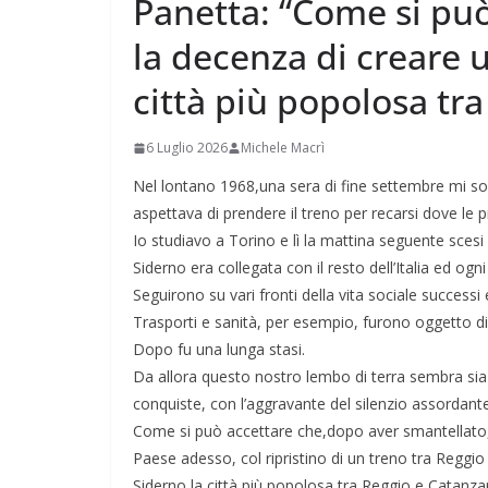
Panetta: “Come si può
la decenza di creare 
città più popolosa tr
6 Luglio 2026
Michele Macrì
Nel lontano 1968,una sera di fine settembre mi son
aspettava di prendere il treno per recarsi dove le 
Io studiavo a Torino e lì la mattina seguente scesi 
Siderno era collegata con il resto dell’Italia ed ogn
Seguirono su vari fronti della vita sociale successi
Trasporti e sanità, per esempio, furono oggetto di 
Dopo fu una lunga stasi.
Da allora questo nostro lembo di terra sembra sia
conquiste, con l’aggravante del silenzio assordante de
Come si può accettare che,dopo aver smantellato,p
Paese adesso, col ripristino di un treno tra Reggi
Siderno,la città più popolosa tra Reggio e Catanza