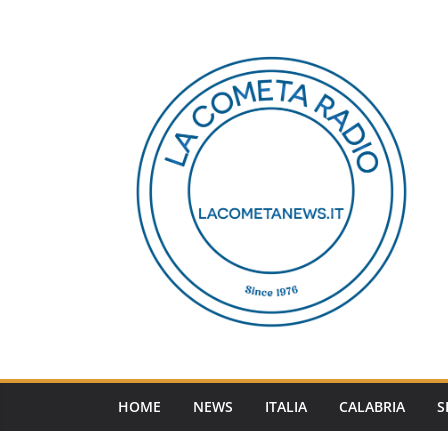
Salta
al
contenuto
HOME
NEWS
ITALIA
CALABRIA
S