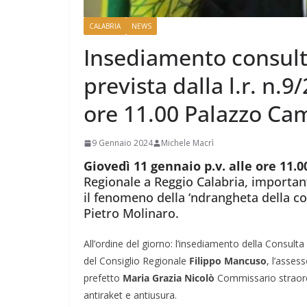
CALABRIA
NEWS
Insediamento consulta
prevista dalla l.r. n.
ore 11.00 Palazzo Ca
9 Gennaio 2024
Michele Macrì
Giovedì 11 gennaio p.v. alle ore 11.0
Regionale a Reggio Calabria, importa
il fenomeno della ‘ndrangheta della cor
Pietro Molinaro.
All’ordine del giorno: l’insediamento della Consulta r
del Consiglio Regionale
Filippo Mancuso
, l’asses
prefetto
Maria Grazia Nicolò
Commissario straordi
antiraket e antiusura.