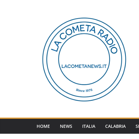
Salta
al
contenuto
HOME
NEWS
ITALIA
CALABRIA
S