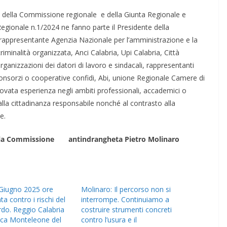
a della Commissione regionale e della Giunta Regionale e
Regionale n.1/2024 ne fanno parte il Presidente della
rappresentante Agenzia Nazionale per l’amministrazione e la
riminalità organizzata, Anci Calabria, Upi Calabria, Città
ganizzazioni dei datori di lavoro e sindacali, rappresentanti
consorzi o cooperative confidi, Abi, unione Regionale Camere di
ovata esperienza negli ambiti professionali, accademici o
e alla cittadinanza responsabile nonché al contrasto alla
e.
la Commissione antindrangheta Pietro Molinaro
 Giugno 2025 ore
Molinaro: Il percorso non si
ta contro i rischi del
interrompe. Continuiamo a
rdo. Reggio Calabria
costruire strumenti concreti
ica Monteleone del
contro l’usura e il