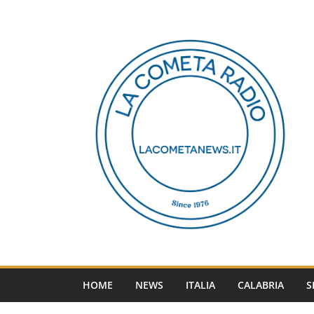
Salta
al
contenuto
HOME
NEWS
ITALIA
CALABRIA
S