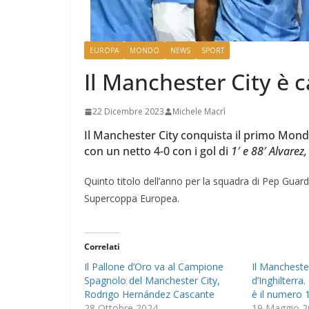
EUROPA
MONDO
NEWS
SPORT
Il Manchester City è
22 Dicembre 2023
Michele Macrì
Il Manchester City conquista il primo Mondi
con un netto 4-0 con i gol di
1′ e 88′ Alvarez
Quinto titolo dell’anno per la squadra di Pep Gu
Supercoppa Europea.
Correlati
Il Pallone d’Oro va al Campione
Il Mancheste
Spagnolo del Manchester City,
d’Inghilterra.
Rodrigo Hernández Cascante
è il numero 
28 Ottobre 2024
19 Maggio 2