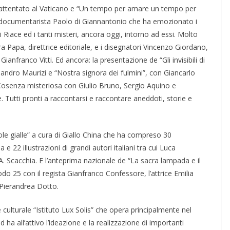
e attentato al Vaticano e “Un tempo per amare un tempo per
 e documentarista Paolo di Giannantonio che ha emozionato i
 Riace ed i tanti misteri, ancora oggi, intorno ad essi. Molto
 Papa, direttrice editoriale, e i disegnatori Vincenzo Giordano,
anfranco Vitti. Ed ancora: la presentazione de “Gli invisibili di
andro Maurizi e “Nostra signora dei fulmini”, con Giancarlo
a Cosenza misteriosa con Giulio Bruno, Sergio Aquino e
utti pronti a raccontarsi e raccontare aneddoti, storie e
le gialle” a cura di Giallo China che ha compreso 30
a e 22 illustrazioni di grandi autori italiani tra cui Luca
. Scacchia. E l’anteprima nazionale de “La sacra lampada e il
odo 25 con il regista Gianfranco Confessore, l’attrice Emilia
 Pierandrea Dotto.
 culturale “Istituto Lux Solis” che opera principalmente nel
 ha all’attivo l’ideazione e la realizzazione di importanti