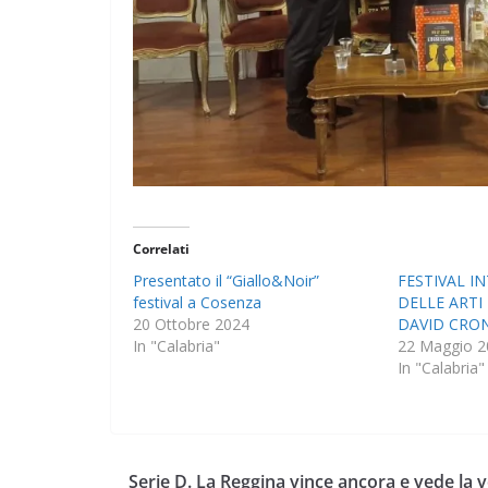
Correlati
Presentato il “Giallo&Noir”
FESTIVAL I
festival a Cosenza
DELLE ARTI 
20 Ottobre 2024
DAVID CRO
In "Calabria"
22 Maggio 2
In "Calabria"
Serie D. La Reggina vince ancora e vede la v