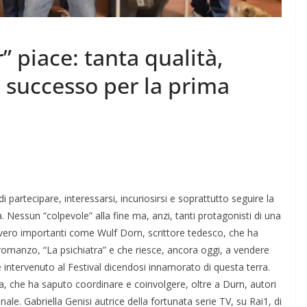
r” piace: tanta qualità,
e successo per la prima
partecipare, interessarsi, incuriosirsi e soprattutto seguire la
. Nessun “colpevole” alla fine ma, anzi, tanti protagonisti di una
vvero importanti come Wulf Dorn, scrittore tedesco, che ha
romanzo, “La psichiatra” e che riesce, ancora oggi, a vendere
n è intervenuto al Festival dicendosi innamorato di questa terra.
rra, che ha saputo coordinare e coinvolgere, oltre a Durn, autori
e. Gabriella Genisi autrice della fortunata serie TV, su Rai1, di