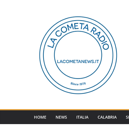
Salta
al
contenuto
HOME
NEWS
ITALIA
CALABRIA
S