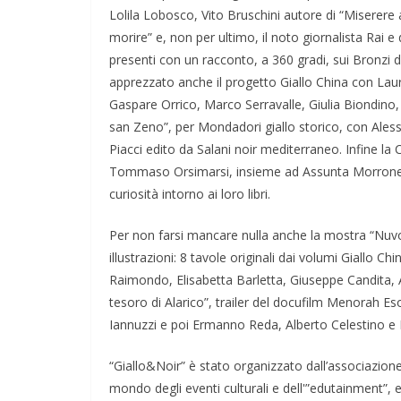
Lolila Lobosco, Vito Bruschini autore di “Miserer
morire” e, non per ultimo, il noto giornalista Rai
presenti con un racconto, a 360 gradi, sui Bronzi di
apprezzato anche il progetto Giallo China con Laura
Gaspare Orrico, Marco Serravalle, Giulia Biondino, Gi
san Zeno”, per Mondadori giallo storico, con Aless
Piacci edito da Salani noir mediterraneo. Infine l
Tommaso Orsimarsi, insieme ad Assunta Morrone. T
curiosità intorno ai loro libri.
Per non farsi mancare nulla anche la mostra “Nuvo
illustrazioni: 8 tavole originali dai volumi Giallo Chin
Raimondo, Elisabetta Barletta, Giuseppe Candita, A
tesoro di Alarico”, trailer del docufilm Menorah Es
Iannuzzi e poi Ermanno Reda, Alberto Celestino e
“Giallo&Noir” è stato organizzato dall’associazione
mondo degli eventi culturali e dell'”edutainment”, ed