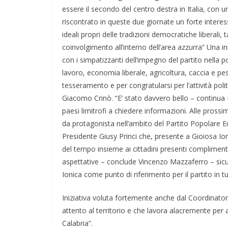
essere il secondo del centro destra in Italia, con
riscontrato in queste due giornate un forte intere
ideali propri delle tradizioni democratiche liberali
coinvolgimento all’interno dell’area azzurra” Una in
con i simpatizzanti dell’impegno del partito nella po
lavoro, economia liberale, agricoltura, caccia e pes
tesseramento e per congratularsi per l’attività poli
Giacomo Crinò. “E’ stato davvero bello – continua
paesi limitrofi a chiedere informazioni. Alle pross
da protagonista nell’ambito del Partito Popolare Eu
Presidente Giusy Princi che, presente a Gioiosa I
del tempo insieme ai cittadini presenti complimentan
aspettative – conclude Vincenzo Mazzaferro – sicu
Ionica come punto di riferimento per il partito in tu
Iniziativa voluta fortemente anche dal Coordinato
attento al territorio e che lavora alacremente per 
Calabria”.