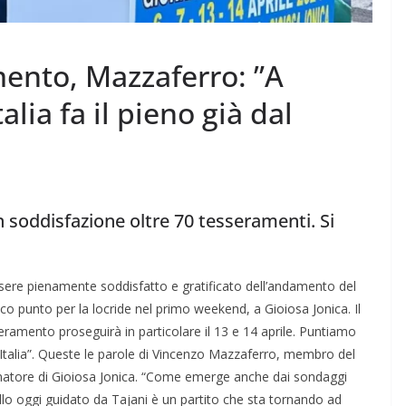
mento, Mazzaferro: ”A
alia fa il pieno già dal
n soddisfazione oltre 70 tesseramenti. Si
ssere pienamente soddisfatto e gratificato dell’andamento del
co punto per la locride nel primo weekend, a Gioiosa Jonica. Il
sseramento proseguirà in particolare il 13 e 14 aprile. Puntiamo
a Italia”. Queste le parole di Vincenzo Mazzaferro, membro del
inatore di Gioiosa Jonica. “Come emerge anche dai sondaggi
llo oggi guidato da Tajani è un partito che sta tornando ad