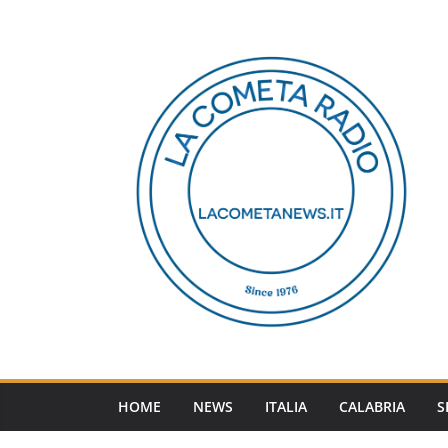
Salta
al
contenuto
HOME
NEWS
ITALIA
CALABRIA
S