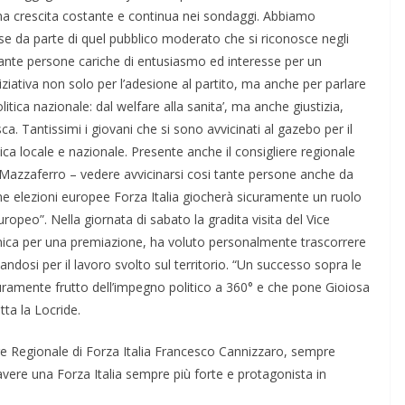
 una crescita costante e continua nei sondaggi. Abbiamo
sse da parte di quel pubblico moderato che si riconosce negli
, tante persone cariche di entusiasmo ed interesse per un
iziativa non solo per l’adesione al partito, ma anche per parlare
litica nazionale: dal welfare alla sanita’, ma anche giustizia,
ca. Tantissimi i giovani che si sono avvicinati al gazebo per il
tica locale e nazionale. Presente anche il consigliere regionale
 Mazzaferro – vedere avvicinarsi cosi tante persone anche da
ime elezioni europee Forza Italia giocherà sicuramente un ruolo
ropeo”. Nella giornata di sabato la gradita visita del Vice
onica per una premiazione, ha voluto personalmente trascorrere
dosi per il lavoro svolto sul territorio.​ “Un successo sopra le
ramente frutto dell’impegno politico a 360° e che pone Gioiosa
tta la Locride.
re Regionale di Forza Italia Francesco Cannizzaro, sempre
avere una Forza Italia sempre più forte e protagonista in