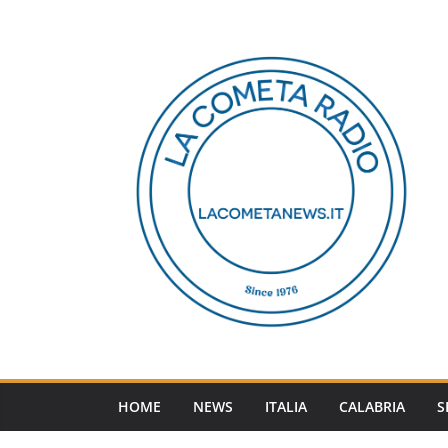
Salta
al
contenuto
HOME
NEWS
ITALIA
CALABRIA
S