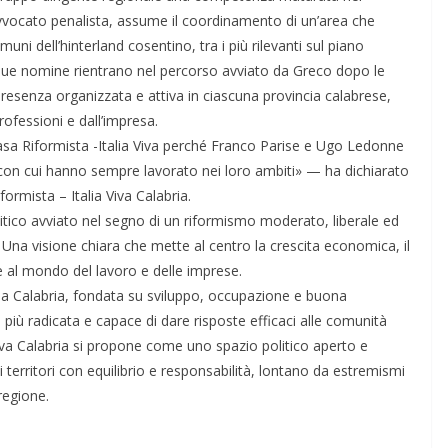
vvocato penalista, assume il coordinamento di un’area che
ni dell’hinterland cosentino, tra i più rilevanti sul piano
due nomine rientrano nel percorso avviato da Greco dopo le
a presenza organizzata e attiva in ciascuna provincia calabrese,
ofessioni e dall’impresa.
Casa Riformista -Italia Viva perché Franco Parise e Ugo Ledonne
con cui hanno sempre lavorato nei loro ambiti» — ha dichiarato
rmista – Italia Viva Calabria.
itico avviato nel segno di un riformismo moderato, liberale ed
i. Una visione chiara che mette al centro la crescita economica, il
 al mondo del lavoro e delle imprese.
r la Calabria, fondata su sviluppo, occupazione e buona
iù radicata e capace di dare risposte efficaci alle comunità
Viva Calabria si propone come uno spazio politico aperto e
 territori con equilibrio e responsabilità, lontano da estremismi
regione.