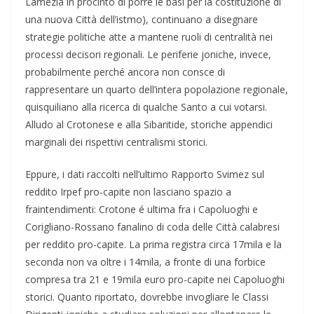
Lamezia in procinto di porre le basi per la costituzione di
una nuova Città dell’istmo), continuano a disegnare
strategie politiche atte a mantene ruoli di centralità nei
processi decisori regionali. Le periferie joniche, invece,
probabilmente perché ancora non consce di
rappresentare un quarto dell’intera popolazione regionale,
quisquiliano alla ricerca di qualche Santo a cui votarsi.
Alludo al Crotonese e alla Sibaritide, storiche appendici
marginali dei rispettivi centralismi storici.
Eppure, i dati raccolti nell’ultimo Rapporto Svimez sul
reddito Irpef pro-capite non lasciano spazio a
fraintendimenti: Crotone é ultima fra i Capoluoghi e
Corigliano-Rossano fanalino di coda delle Città calabresi
per reddito pro-capite. La prima registra circa 17mila e la
seconda non va oltre i 14mila, a fronte di una forbice
compresa tra 21 e 19mila euro pro-capite nei Capoluoghi
storici. Quanto riportato, dovrebbe invogliare le Classi