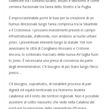
collettore tra i contesti lucano, bruzio e dell’istmo e come
cerniera funzionale tra l’area dello Stretto e la Puglia.
È improcrastinabile porre le basi per la creazione di un
humus direzionale lungo l’area compresa tra la Sibaritide
e il Crotonese. I prossimi investimenti previsti in campo
infrastrutturale, d’altronde, non arridono ai nuclei urbani
jonici. I preventivati inteventi lungo la statale 106 non
avvicinano le città di Corigliano-Rossano e Crotone.
Ancora, lo scriteriato tracciato della nuova AV taglia fuori
lo Jonio. È necessaria una presa di coscienza da parte
degli Amministratori. C’è bisogno di più Stato lungo l’Arco
Jonico….
C’è bisogno, soprattutto, di ristabilire processi di pari
dignità ed equità territoriale tra l’estremo levante
calabrese ed il resto dei territori regionali. Non è possibile
assistere al solito riassunto che vede nella Calabria del
nord-est la narrazione della cenerentola d’Europa.