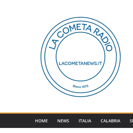
Salta
al
contenuto
HOME
NEWS
ITALIA
CALABRIA
S