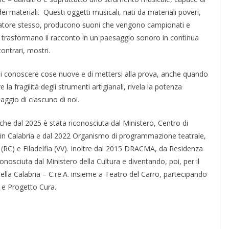
o dei materiali. Questi oggetti musicali, nati da materiali poveri,
arratore stesso, producono suoni che vengono campionati e
he trasformano il racconto in un paesaggio sonoro in continua
ontrari, mostri.
, di conoscere cose nuove e di mettersi alla prova, anche quando
la fragilità degli strumenti artigianali, rivela la potenza
iaggio di ciascuno di noi.
che dal 2025 è stata riconosciuta dal Ministero, Centro di
o in Calabria e dal 2022 Organismo di programmazione teatrale,
(RC) e Filadelfia (VV). Inoltre dal 2015 DRACMA, da Residenza
onosciuta dal Ministero della Cultura e diventando, poi, per il
ella Calabria – C.re.A. insieme a Teatro del Carro, partecipando
 e Progetto Cura.