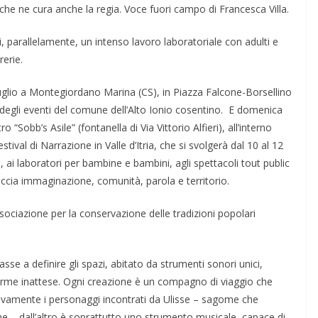
 che ne cura anche la regia. Voce fuori campo di Francesca Villa.
i, parallelamente, un intenso lavoro laboratoriale con adulti e
rerie.
 luglio a Montegiordano Marina (CS), in Piazza Falcone-Borsellino
o degli eventi del comune dell’Alto Ionio cosentino. E domenica
 “Sobb’s Asile” (fontanella di Via Vittorio Alfieri), all’interno
ival di Narrazione in Valle d’Itria, che si svolgerà dal 10 al 12
e, ai laboratori per bambine e bambini, agli spettacoli tout public
reccia immaginazione, comunità, parola e territorio.
ociazione per la conservazione delle tradizioni popolari
sse a definire gli spazi, abitato da strumenti sonori unici,
orme inattese. Ogni creazione è un compagno di viaggio che
sivamente i personaggi incontrati da Ulisse – sagome che
iche – dall’altro è soprattutto uno strumento musicale, capace di