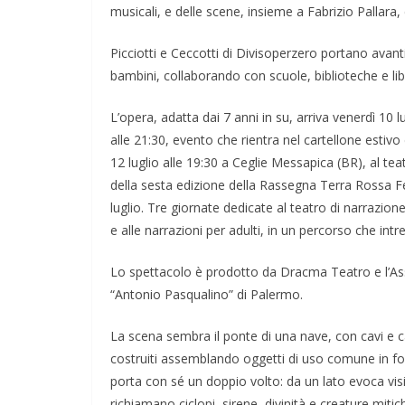
musicali, e delle scene, insieme a Fabrizio Pallara,
Picciotti e Ceccotti di Divisoperzero portano avant
bambini, collaborando con scuole, biblioteche e lib
L’opera, adatta dai 7 anni in su, arriva venerdì 10
alle 21:30, evento che rientra nel cartellone estiv
12 luglio alle 19:30 a Ceglie Messapica (BR), al teatro
della sesta edizione della Rassegna Terra Rossa Fest
luglio. Tre giornate dedicate al teatro di narrazion
e alle narrazioni per adulti, in un percorso che int
Lo spettacolo è prodotto da Dracma Teatro e l’Ass
“Antonio Pasqualino” di Palermo.
La scena sembra il ponte di una nave, con cavi e ca
costruiti assemblando oggetti di uso comune in f
porta con sé un doppio volto: da un lato evoca vi
richiamano ciclopi, sirene, divinità e creature mit