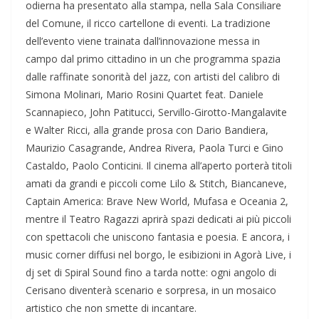
odierna ha presentato alla stampa, nella Sala Consiliare
del Comune, il ricco cartellone di eventi. La tradizione
dell’evento viene trainata dall’innovazione messa in
campo dal primo cittadino in un che programma spazia
dalle raffinate sonorità del jazz, con artisti del calibro di
Simona Molinari, Mario Rosini Quartet feat. Daniele
Scannapieco, John Patitucci, Servillo-Girotto-Mangalavite
e Walter Ricci, alla grande prosa con Dario Bandiera,
Maurizio Casagrande, Andrea Rivera, Paola Turci e Gino
Castaldo, Paolo Conticini. Il cinema all’aperto porterà titoli
amati da grandi e piccoli come Lilo & Stitch, Biancaneve,
Captain America: Brave New World, Mufasa e Oceania 2,
mentre il Teatro Ragazzi aprirà spazi dedicati ai più piccoli
con spettacoli che uniscono fantasia e poesia. E ancora, i
music corner diffusi nel borgo, le esibizioni in Agorà Live, i
dj set di Spiral Sound fino a tarda notte: ogni angolo di
Cerisano diventerà scenario e sorpresa, in un mosaico
artistico che non smette di incantare.