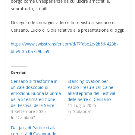
borgo come un’esperienza da cui uscire arricchiti e,
soprattutto, stupiti.
Di seguito le immagini video e l’intervista al sindaco di
Cerisano, Lucio di Gioia relative alla presentazione di oggi:
https://www.swisstransfer.com/d/f7fdbe2e-2b56-423b-
bbe9-3fc0a729bca9
Correlati
Cerisano si trasforma in
Standing ovation per
un caleidoscopio di
Paolo Fresu e Uri Caine
emozioni. Buona la prima
all’anteprima del Festival
della 31esima edizione
delle Serre di Cerisano
del Festival delle Serre
11 Luglio 2025
3 Settembre 2025
In "Calabria"
In "Calabria"
Dal jazz di Patitucci alla
comicità di Casagrande. Il