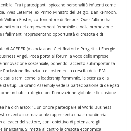
nibile. Tra i partecipanti, spiccano personalità influenti come
azia, Yves Leterme, ex Primo Ministro del Belgio, Ban Ki-moon,
ph William Foster, co-fondatore di Reebok. Quest’ultimo ha
’imprenditoria nell’empowerment femminile e nella promozione
 e i fallimenti rappresentano opportunità di crescita e di
nte di ACEPER (Associazione Certificatori e Progettisti Energie
Business Angel. Pitea porta al forum la voce delle imprese
ell’innovazione sostenibile, ponendo l’accento sull’importanza
l’inclusione finanziaria e sostenere la crescita delle PMI.
cati a temi come la leadership femminile, la scienza e la
le startup. La Grand Assembly vede la partecipazione di delegati
come un hub strategico per l’innovazione globale e l’inclusione
a ha dichiarato: “È un onore partecipare al World Business
sto evento internazionale rappresenta una straordinaria
p e leader del settore, con l’obiettivo di potenziare gli
e finanziaria. Si mette al centro la crescita economica