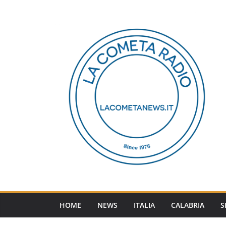
Salta
al
contenuto
HOME
NEWS
ITALIA
CALABRIA
S