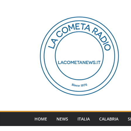
Salta
al
contenuto
HOME
NEWS
ITALIA
CALABRIA
S