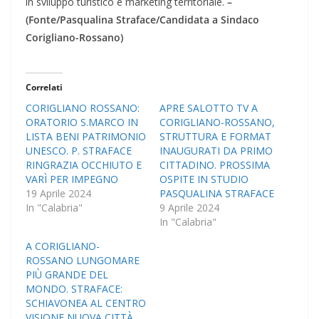
in sviluppo turistico e marketing territoriale.
–
(Fonte/Pasqualina Straface/Candidata a Sindaco
Corigliano-Rossano)
Correlati
CORIGLIANO ROSSANO:
APRE SALOTTO TV A
ORATORIO S.MARCO IN
CORIGLIANO-ROSSANO,
LISTA BENI PATRIMONIO
STRUTTURA E FORMAT
UNESCO. P. STRAFACE
INAUGURATI DA PRIMO
RINGRAZIA OCCHIUTO E
CITTADINO. PROSSIMA
VARÌ PER IMPEGNO
OSPITE IN STUDIO
19 Aprile 2024
PASQUALINA STRAFACE
In "Calabria"
9 Aprile 2024
In "Calabria"
A CORIGLIANO-
ROSSANO LUNGOMARE
PIÙ GRANDE DEL
MONDO. STRAFACE:
SCHIAVONEA AL CENTRO
VISIONE NUOVA CITTÀ