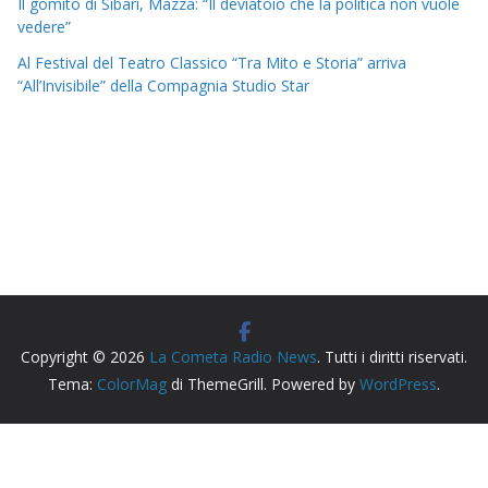
Il gomito di Sibari, Mazza: “Il deviatoio che la politica non vuole
vedere”
Al Festival del Teatro Classico “Tra Mito e Storia” arriva
“All’Invisibile” della Compagnia Studio Star
Copyright © 2026
La Cometa Radio News
. Tutti i diritti riservati.
Tema:
ColorMag
di ThemeGrill. Powered by
WordPress
.
Radio Siderno La Cometa, testata giornalistica iscritta al
Tribunale di Locri registro stampa n. cronol. 163/2026.