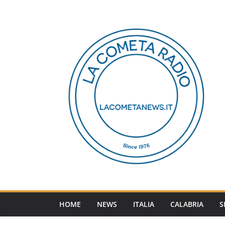
Salta
al
contenuto
HOME
NEWS
ITALIA
CALABRIA
S