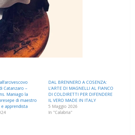
ll’arcivescovo
DAL BRENNERO A COSENZA:
di Catanzaro –
L’ARTE DI MAGNELLI AL FIANCO
ns. Maniago la
DI COLDIRETTI PER DIFENDERE
 presepe di maestro
IL VERO MADE IN ITALY
 e apprendista
5 Maggio 2026
024
In "Calabria"