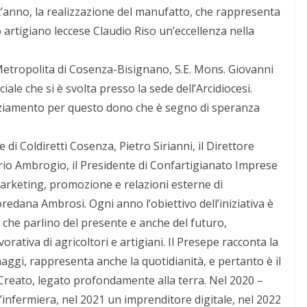
st’anno, la realizzazione del manufatto, che rappresenta
o artigiano leccese Claudio Riso un’eccellenza nella
 Metropolita di Cosenza-Bisignano, S.E. Mons. Giovanni
ale che si è svolta presso la sede dell’Arcidiocesi.
raziamento per questo dono che è segno di speranza
di Coldiretti Cosenza, Pietro Sirianni, il Direttore
io Ambrogio, il Presidente di Confartigianato Imprese
arketing, promozione e relazioni esterne di
dana Ambrosi. Ogni anno l’obiettivo dell’iniziativa è
 che parlino del presente e anche del futuro,
rativa di agricoltori e artigiani. Il Presepe racconta la
aggi, rappresenta anche la quotidianità, e pertanto è il
l Creato, legato profondamente alla terra. Nel 2020 –
n’infermiera, nel 2021 un imprenditore digitale, nel 2022