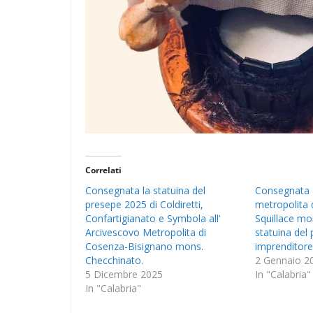
Correlati
Consegnata la statuina del
Consegnata a
presepe 2025 di Coldiretti,
metropolita 
Confartigianato e Symbola all’
Squillace mo
Arcivescovo Metropolita di
statuina del
Cosenza-Bisignano mons.
imprenditore
Checchinato.
2 Gennaio 2
5 Dicembre 2025
In "Calabria"
In "Calabria"