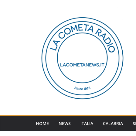
Salta
al
contenuto
HOME
NEWS
ITALIA
CALABRIA
S