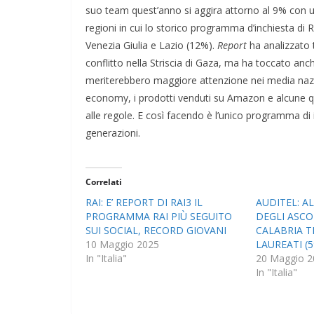
suo team quest’anno si aggira attorno al 9% con un
regioni in cui lo storico programma d’inchiesta di 
Venezia Giulia e Lazio (12%).
Report
ha analizzato 
conflitto nella Striscia di Gaza, ma ha toccato an
meriterebbero maggiore attenzione nei media naziona
economy, i prodotti venduti su Amazon e alcune qu
alle regole. E così facendo è l’unico programma di
generazioni.
Correlati
RAI: E’ REPORT DI RAI3 IL
AUDITEL: A
PROGRAMMA RAI PIÙ SEGUITO
DEGLI ASCO
SUI SOCIAL, RECORD GIOVANI
CALABRIA 
10 Maggio 2025
LAUREATI (
In "Italia"
20 Maggio 2
In "Italia"