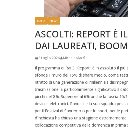
ITALIA
NEWS
ASCOLTI: REPORT È 
DAI LAUREATI, BOOM
2 Luglio 2026
Michele Macrì
Il programma di Rai 3 “Report” è in assoluto il pi
sfonda il muro del 15% di share medio, come testim
ritratto di una generazione di millennials disimpegn
trasmissione. È particolarmente significativo il dato 
picchi dell’8%. Superiore al 6% anche la fascia 15/
devices elettronici. Ranucci e la sua squadra pesc
per il Festival di Sanremo o per lo sport, per le par
d’inchiesta ha chiuso una stagione estremamente po
collocazione competitiva della domenica in prima s