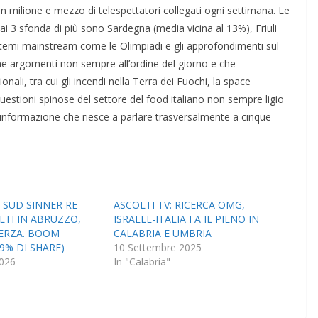
 milione e mezzo di telespettatori collegati ogni settimana. Le
Rai 3 sfonda di più sono Sardegna (media vicina al 13%), Friuli
temi mainstream come le Olimpiadi e gli approfondimenti sul
che argomenti non sempre all’ordine del giorno e che
li, tra cui gli incendi nella Terra dei Fuochi, la space
estioni spinose del settore del food italiano non sempre ligio
 informazione che riesce a parlare trasversalmente a cinque
L SUD SINNER RE
ASCOLTI TV: RICERCA OMG,
LTI IN ABRUZZO,
ISRAELE-ITALIA FA IL PIENO IN
TERZA. BOOM
CALABRIA E UMBRIA
59% DI SHARE)
10 Settembre 2025
026
In "Calabria"