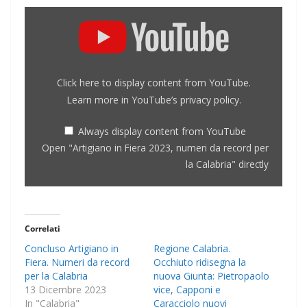
Display
"Artigiano
in
Fiera
Click here to display content from YouTube.
2023,
Learn more in
YouTube’s privacy policy
.
numeri
da
Always display content from YouTube
Open "Artigiano in Fiera 2023, numeri da record per
record
la Calabria" directly
per
la
Calabria"
from
Correlati
YouTube
Concluso Artigiano in
Regione Calabria.
Fiera. Numeri da record
Occhiuto ridisegna la
per la Calabria
nuova Giunta: Pietropaolo
13 Dicembre 2023
vice, Capponi e
In "Calabria"
Caracciolo nuovi