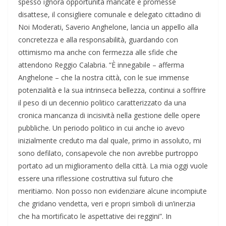
spesso ignora opportunità mancate e promesse
disattese, il consigliere comunale e delegato cittadino di
Noi Moderati, Saverio Anghelone, lancia un appello alla
concretezza e alla responsabilità, guardando con
ottimismo ma anche con fermezza alle sfide che
attendono Reggio Calabria. “È innegabile – afferma
Anghelone – che la nostra città, con le sue immense
potenzialità e la sua intrinseca bellezza, continui a soffrire
il peso di un decennio politico caratterizzato da una
cronica mancanza di incisività nella gestione delle opere
pubbliche. Un periodo politico in cui anche io avevo
inizialmente creduto ma dal quale, primo in assoluto, mi
sono defilato, consapevole che non avrebbe purtroppo
portato ad un miglioramento della città. La mia oggi vuole
essere una riflessione costruttiva sul futuro che
meritiamo. Non posso non evidenziare alcune incompiute
che gridano vendetta, veri e propri simboli di un’inerzia
che ha mortificato le aspettative dei reggini”. In