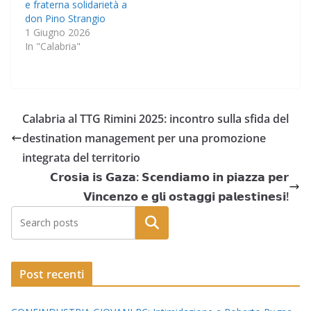
e fraterna solidarietà a
don Pino Strangio
1 Giugno 2026
In "Calabria"
Calabria al TTG Rimini 2025: incontro sulla sfida del
destination management per una promozione
integrata del territorio
𝗖𝗿𝗼𝘀𝗶𝗮 𝗶𝘀 𝗚𝗮𝘇𝗮: 𝗦𝗰𝗲𝗻𝗱𝗶𝗮𝗺𝗼 𝗶𝗻 𝗽𝗶𝗮𝘇𝘇𝗮 𝗽𝗲𝗿
𝗩𝗶𝗻𝗰𝗲𝗻𝘇𝗼 𝗲 𝗴𝗹𝗶 𝗼𝘀𝘁𝗮𝗴𝗴𝗶 𝗽𝗮𝗹𝗲𝘀𝘁𝗶𝗻𝗲𝘀𝗶!
Post recenti