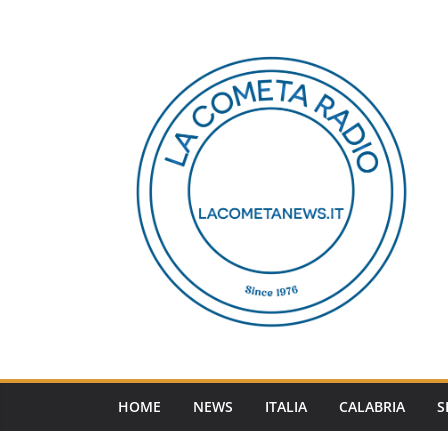
Salta
al
contenuto
HOME
NEWS
ITALIA
CALABRIA
S