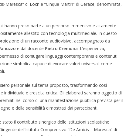
cis-Maresca” di Locri e “Cinque Martiri” di Gerace, denominata,
agazzi hanno preso parte a un percorso immersivo e altamente
positamente allestito con tecnologia multimediale. In questo
 proiezione di un racconto audiovisivo, accompagnato da
Panuzzo
e dal docente
Pietro Cremona
. L’esperienza,
 permesso di coniugare linguaggi contemporanei e contenuti
razione simbolica capace di evocare valori universali come
li.
nsiero personale sul tema proposto, trasformando così
 individuale e crescita critica. Gli elaborati saranno oggetto di
o premiati nel corso di una manifestazione pubblica prevista per il
no e della sensibilità dimostrati dai partecipanti.
stato il contributo sinergico delle istituzioni scolastiche
 Dirigente dell’Istituto Comprensivo “De Amicis – Maresca” di