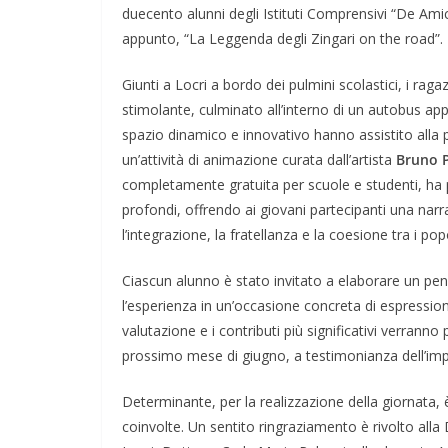
duecento alunni degli Istituti Comprensivi “De Ami
appunto, “La Leggenda degli Zingari on the road”.
Giunti a Locri a bordo dei pulmini scolastici, i r
stimolante, culminato all’interno di un autobus ap
spazio dinamico e innovativo hanno assistito alla
un’attività di animazione curata dall’artista
Bruno 
completamente gratuita per scuole e studenti, ha
profondi, offrendo ai giovani partecipanti una nar
l’integrazione, la fratellanza e la coesione tra i popo
Ciascun alunno è stato invitato a elaborare un pe
l’esperienza in un’occasione concreta di espressione
valutazione e i contributi più significativi verrann
prossimo mese di giugno, a testimonianza dell’impeg
Determinante, per la realizzazione della giornata, è 
coinvolte. Un sentito ringraziamento è rivolto alla