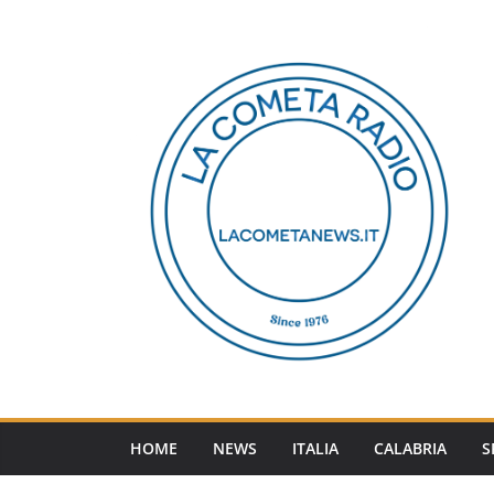
Salta
al
contenuto
HOME
NEWS
ITALIA
CALABRIA
S